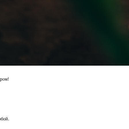
ором!
обой.