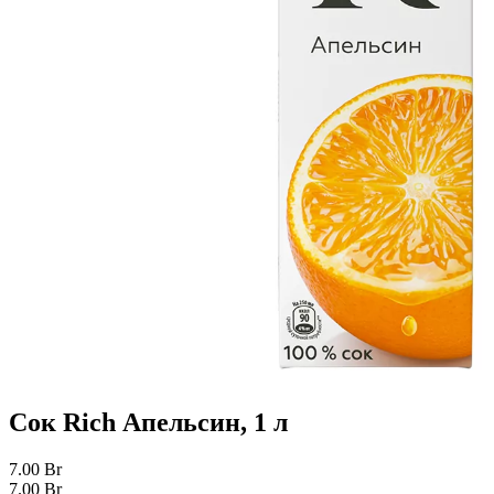
Сок Rich Апельсин, 1 л
7.00
Br
7.00
Br